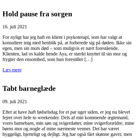
Hold pause fra sorgen
16. juli 2021
For nyligt har jeg haft en klient i psykoterapi, som har valgt at
konsultere mig med henblik på, at forberede sig på døden. Ikke sin
egen, men sin mors død – som muligvis er nært forestående.
Klienten, lad os kalde hende Aya, er stærkt knyttet til sin mor og
frygter den ensomhed, som hun forestiller […]
Læs mere
Tabt barneglæde
09. juli 2021
Efter at have haft fødselsdag for et par uger siden, er jeg nu blevet
fejret over hele to weekender. Dels af min kommende ægtemand,
vores barnebarn, min søn og svigerdatter, mine svigerforældre, mine
børns mor og nogle af mine nærmeste venner. Det har været
hyggeligt, hjerteligt og dejligt. Jeg har også fået skønne gaver, men