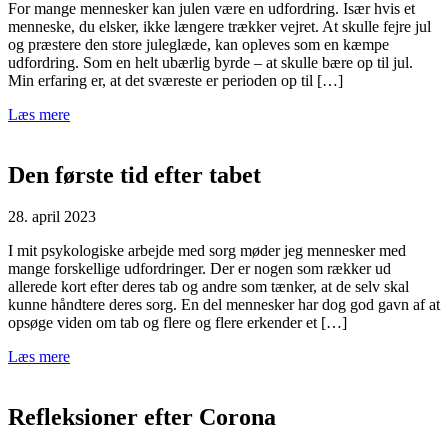
For mange mennesker kan julen være en udfordring. Især hvis et
menneske, du elsker, ikke længere trækker vejret. At skulle fejre jul
og præstere den store juleglæde, kan opleves som en kæmpe
udfordring. Som en helt ubærlig byrde – at skulle bære op til jul.
Min erfaring er, at det sværeste er perioden op til […]
Læs mere
Den første tid efter tabet
28. april 2023
I mit psykologiske arbejde med sorg møder jeg mennesker med
mange forskellige udfordringer. Der er nogen som rækker ud
allerede kort efter deres tab og andre som tænker, at de selv skal
kunne håndtere deres sorg. En del mennesker har dog god gavn af at
opsøge viden om tab og flere og flere erkender et […]
Læs mere
Refleksioner efter Corona