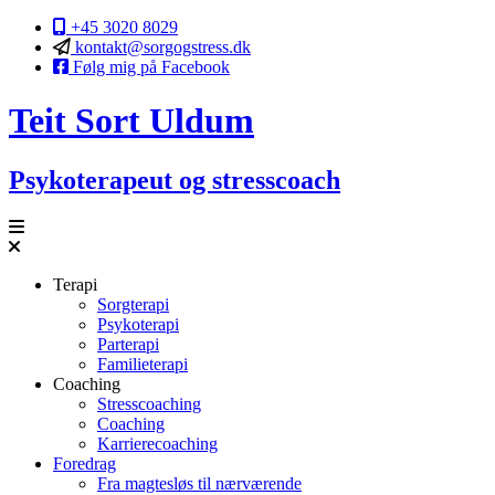
+45 3020 8029
kontakt@sorgogstress.dk
Følg mig på Facebook
Teit
Sort
Uldum
Psykoterapeut og stresscoach
Terapi
Sorgterapi
Psykoterapi
Parterapi
Familieterapi
Coaching
Stresscoaching
Coaching
Karrierecoaching
Foredrag
Fra magtesløs til nærværende