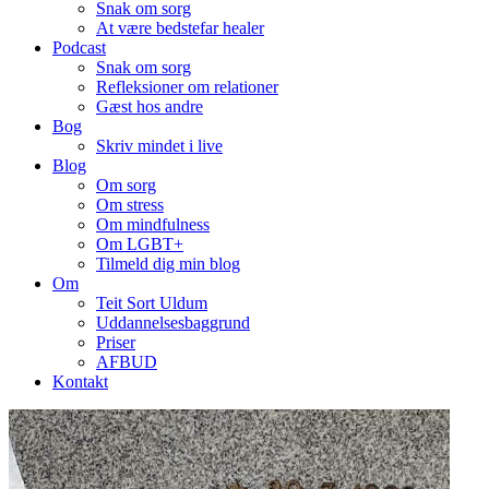
Snak om sorg
At være bedstefar healer
Podcast
Snak om sorg
Refleksioner om relationer
Gæst hos andre
Bog
Skriv mindet i live
Blog
Om sorg
Om stress
Om mindfulness
Om LGBT+
Tilmeld dig min blog
Om
Teit Sort Uldum
Uddannelsesbaggrund
Priser
AFBUD
Kontakt