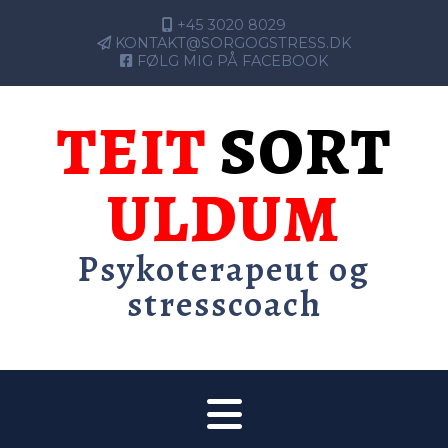
+45 3020 8029
KONTAKT@SORGOGSTRESS.DK
FØLG MIG PÅ FACEBOOK
TEIT
SORT
ULDUM
Psykoterapeut og
stresscoach