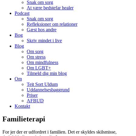
Snak om sorg
At være bedstefar healer
Podcast
Snak om sorg
Refleksioner om relationer
Gæst hos andre
Bog
Skriv mindet i live
Blog
Om sorg
Om stress
Om mindfulness
Om LGBT+
Tilmeld dig min blog
Om
Teit Sort Uldum
Uddannelsesbaggrund
Priser
AFBUD
Kontakt
Familieterapi
For jer der er udfordret i familien. Det er skyldes skilsmisse,