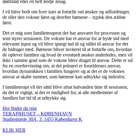
dødsfald eller en helt tredje årsag.
I vil blive bedt om hver især at fortælle om ønsker og udfordringer,
de eller den voksne først og derefter børnene – typisk den ældste
først.
Det er mig som familieterapeut der har ansvaret for processen og
som styrer sessionen. De voksne har et ansvar for at byde ind med
relevante input og vil blive spurgt ind til og stillet til ansvar for det
de bidrager med. Børnene bliver inviteret til at fortælle om, hvordan
de oplever familien og hvad de eventuelt ønsker anderledes, men vil
ikke i samme grad som de voksne blive draget til ansvar. Dette er ud
fra en overbevisning om, at det primært er forældrenes ansvar,
hvordan dynamikken i familien fungerer og at det er de voksnes
ansvar at skabe rammer, som børnene kan udtrykke sig indenfor.
I familieterapi vil der altid blive afsat halvanden time til sessionen,
da det er vigtigt, at der er mulighed for, at alle medlemmer af
familien har tid til at udtrykke sig.
Her finder du mig
TERAPIHUSET – KØBENHAVN
Studiestræde 30A, 3. 1455 København K
KLIK HER