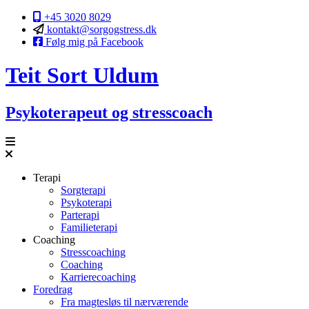
+45 3020 8029
kontakt@sorgogstress.dk
Følg mig på Facebook
Teit
Sort
Uldum
Psykoterapeut og stresscoach
Terapi
Sorgterapi
Psykoterapi
Parterapi
Familieterapi
Coaching
Stresscoaching
Coaching
Karrierecoaching
Foredrag
Fra magtesløs til nærværende