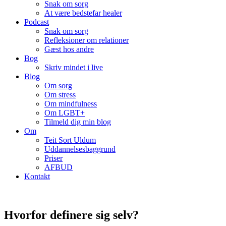
Snak om sorg
At være bedstefar healer
Podcast
Snak om sorg
Refleksioner om relationer
Gæst hos andre
Bog
Skriv mindet i live
Blog
Om sorg
Om stress
Om mindfulness
Om LGBT+
Tilmeld dig min blog
Om
Teit Sort Uldum
Uddannelsesbaggrund
Priser
AFBUD
Kontakt
Hvorfor definere sig selv?