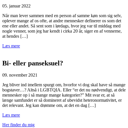
05. januar 2022
Når man lever sammen med en person af samme køn som sig selv,
oplever mange af os ofte, at andre mennesker definerer os som det
ene eller andet. Så sent som i lørdags, hvor jeg var til middag med
nogle venner, som jeg har kendt i cirka 20 år, siger en af vennerne,
at hendes […]
Læs mere
Bi- eller panseksuel?
09. november 2021
Jeg bliver ind imellem spurgt om, hvorfor vi dog skal have så mange
bogstaver…? Altså i LGBTQIA. Eller “er det nu nødvendigt, at dele
mennesker op i så mange mange kategorier?” Mit svar er, at så
længe samfundet er så domineret af ubevidst heteronormativitet, er
det relevant. Jeg kan drømme om, at det en dag […]
Læs mere
Her finder du mig