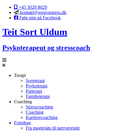
+45 3020 8029
kontakt@sorgogstress.dk
Følg mig på Facebook
Teit
Sort
Uldum
Psykoterapeut og stresscoach
Terapi
Sorgterapi
Psykoterapi
Parterapi
Familieterapi
Coaching
Stresscoaching
Coaching
Karrierecoaching
Foredrag
Fra magtesløs til nærværende