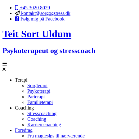
+45 3020 8029
kontakt@sorgogstress.dk
Følg mig på Facebook
Teit
Sort
Uldum
Psykoterapeut og stresscoach
Terapi
Sorgterapi
Psykoterapi
Parterapi
Familieterapi
Coaching
Stresscoaching
Coaching
Karrierecoaching
Foredrag
Fra magtesløs til nærværende