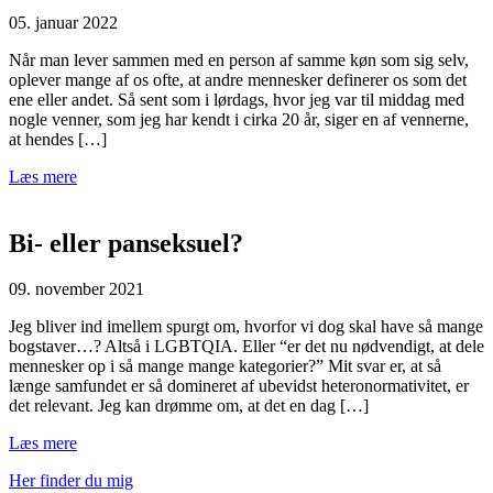
05. januar 2022
Når man lever sammen med en person af samme køn som sig selv,
oplever mange af os ofte, at andre mennesker definerer os som det
ene eller andet. Så sent som i lørdags, hvor jeg var til middag med
nogle venner, som jeg har kendt i cirka 20 år, siger en af vennerne,
at hendes […]
Læs mere
Bi- eller panseksuel?
09. november 2021
Jeg bliver ind imellem spurgt om, hvorfor vi dog skal have så mange
bogstaver…? Altså i LGBTQIA. Eller “er det nu nødvendigt, at dele
mennesker op i så mange mange kategorier?” Mit svar er, at så
længe samfundet er så domineret af ubevidst heteronormativitet, er
det relevant. Jeg kan drømme om, at det en dag […]
Læs mere
Her finder du mig