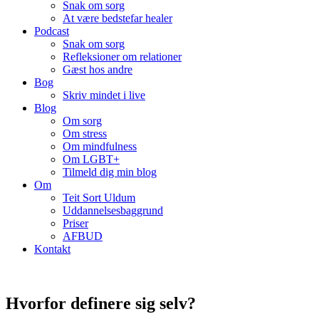
Snak om sorg
At være bedstefar healer
Podcast
Snak om sorg
Refleksioner om relationer
Gæst hos andre
Bog
Skriv mindet i live
Blog
Om sorg
Om stress
Om mindfulness
Om LGBT+
Tilmeld dig min blog
Om
Teit Sort Uldum
Uddannelsesbaggrund
Priser
AFBUD
Kontakt
Hvorfor definere sig selv?