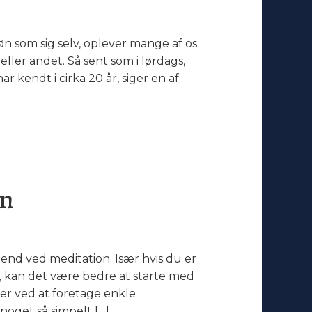
som sig selv, oplever mange af os
ller andet. Så sent som i lørdags,
r kendt i cirka 20 år, siger en af
en
d ved meditation. Især hvis du er
, kan det være bedre at starte med
ler ved at foretage enkle
noget så simpelt […]