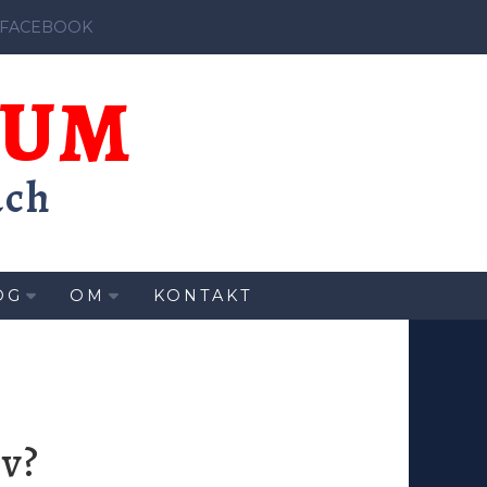
 FACEBOOK
DUM
ach
OG
OM
KONTAKT
lv?