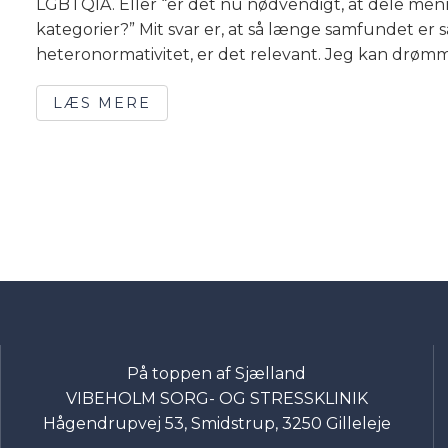
LGBTQIA. Eller “er det nu nødvendigt, at dele me
kategorier?” Mit svar er, at så længe samfundet er 
heteronormativitet, er det relevant. Jeg kan drømm
LÆS MERE
På toppen af Sjælland
VIBEHOLM SORG- OG STRESSKLINIK
Hågendrupvej 53, Smidstrup, 3250 Gilleleje