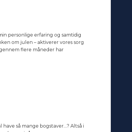
min personlige erfaring og samtidig
nken om julen – aktiverer vores sorg
u igennem flere måneder har
al have så mange bogstaver…? Altså i