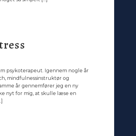
tress
 som psykoterapeut. Igennem nogle år
ch, mindfulnessinstruktør og
e samme år gennemfører jeg en ny
e nyt for mig, at skulle læse en
…]