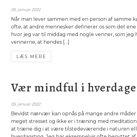
05. januar 2022
Når man lever sammen med en person af samme køn 
ofte, at andre mennesker definerer os som det ene e
hvor jeg var til middag med nogle venner, som jeg ha
vennerne, at hendes […]
LÆS MERE
Vær mindful i hverdag
05. januar 2022
Bevidst nærvær kan opnås på mange andre måder en
meget stresset og ikke er i træning med meditation
at træne dig i at være tilstedeværende i naturen el
hverdagsting. Jeg har eksempelvis ofte benyttet af 