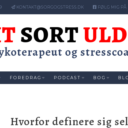
9
KONTAKT@SORGOGSTRESS.DK
FØLG MIG PÅ
IT
SORT
UL
ykoterapeut og stressco
FOREDRAG
PODCAST
BOG
BL
Hvorfor definere sig se