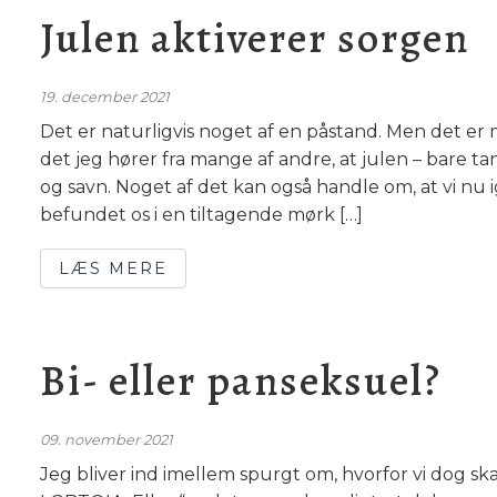
Julen aktiverer sorgen
19. december 2021
Det er naturligvis noget af en påstand. Men det er 
det jeg hører fra mange af andre, at julen – bare ta
og savn. Noget af det kan også handle om, at vi n
befundet os i en tiltagende mørk […]
LÆS MERE
Bi- eller panseksuel?
09. november 2021
Jeg bliver ind imellem spurgt om, hvorfor vi dog sk