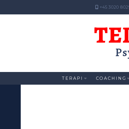
+45 3020 802
TE
Ps
TERAPI
COACHING